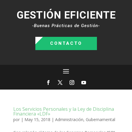
GESTIÓN EFICIENTE
-Buenas Prácticas de Gestión-
CONTACTO
Los Servicios Personales y la Ley de Disciplina
Financiera «LDF»
por
|
May 15, 2018
|
Administración
,
Gubernamental