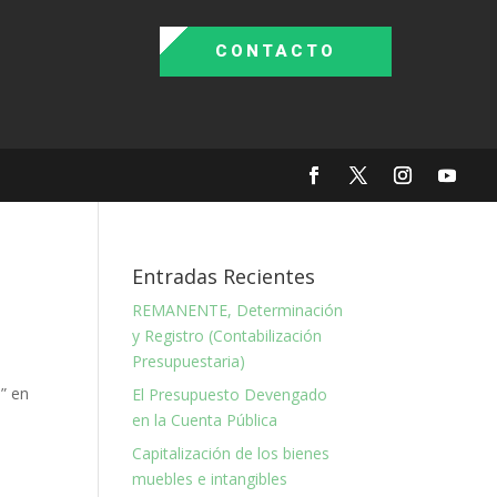
CONTACTO
Entradas Recientes
REMANENTE, Determinación
y Registro (Contabilización
Presupuestaria)
” en
El Presupuesto Devengado
en la Cuenta Pública
Capitalización de los bienes
muebles e intangibles