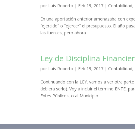
por
Luis Roberto
|
Feb 19, 2017
|
Contabilidad
,
En una aportación anterior amenazaba con exponer
“ejercido” o “ejercer” el presupuesto. El año pas
las fuentes, pero ahora...
Ley de Disciplina Financie
por
Luis Roberto
|
Feb 19, 2017
|
Contabilidad
,
Continuando con la LEY, vamos a ver otra parte 
debiera serlo). Voy a incluir el término ENTE, pa
Entes Públicos, o al Municipio...
Inicio
Blog
Curso Contabilidad Guber