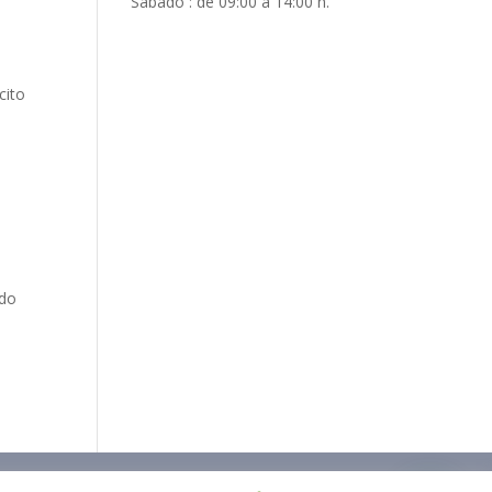
Sábado : de 09:00 a 14:00 h.
cito
odo