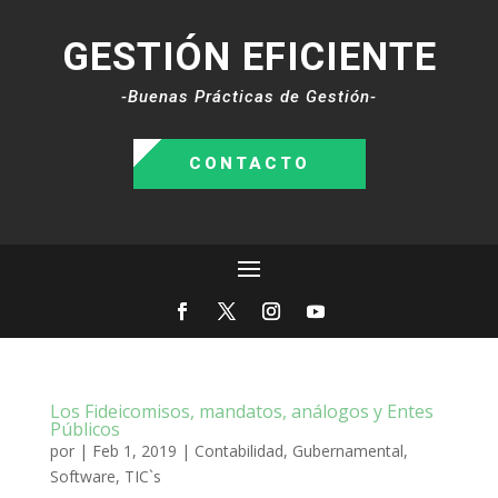
GESTIÓN EFICIENTE
-Buenas Prácticas de Gestión-
CONTACTO
Los Fideicomisos, mandatos, análogos y Entes
Públicos
por
|
Feb 1, 2019
|
Contabilidad
,
Gubernamental
,
Software
,
TIC`s