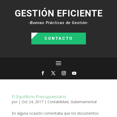
GESTIÓN EFICIENTE
-Buenas Prácticas de Gestión-
CONTACTO
El Equilibrio Presupuestario
por
|
Oct 24, 2017
|
Contabilidad
,
Gubernamental
En alguna ocasión comentaba que los documentos