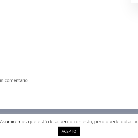
un comentario.
namental
Mis Cursos
a. Asumiremos que está de acuerdo con esto, pero puede optar por
ACEPTO
 por
WordPress