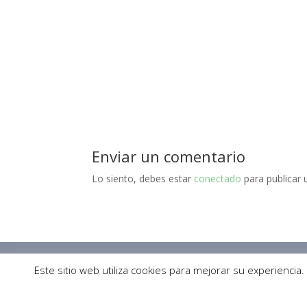
Enviar un comentario
Lo siento, debes estar
conectado
para publicar 
Inicio
Blog
Curso Contabilidad Guber
Este sitio web utiliza cookies para mejorar su experienci
Diseñado por
Elegant Themes
| Desarrollado