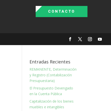
CONTACTO
Entradas Recientes
REMANENTE, Determinación
y Registro (Contabilización
Presupuestaria)
El Presupuesto Devengado
en la Cuenta Pública
Capitalización de los bienes
muebles e intangibles