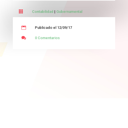

Contabilidad
|
Gubernamental

Publicado el 12/09/17

0 Comentarios