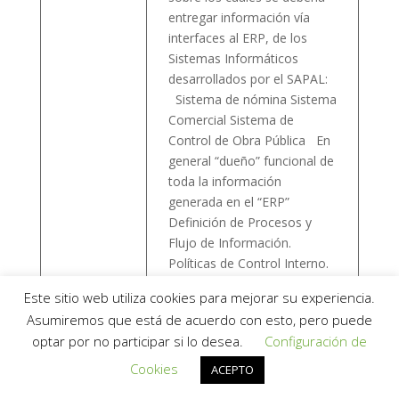
entregar información vía
interfaces al ERP, de los
Sistemas Informáticos
desarrollados por el SAPAL:
Sistema de nómina Sistema
Comercial Sistema de
Control de Obra Pública En
general “dueño” funcional de
toda la información
generada en el “ERP”
Definición de Procesos y
Flujo de Información.
Políticas de Control Interno.
Mayo del 2010 – Junio del
Este sitio web utiliza cookies para mejorar su experiencia.
Periodo
2012
Asumiremos que está de acuerdo con esto, pero puede
optar por no participar si lo desea.
Configuración de
Entradas Recientes
Cookies
ACEPTO
REMANENTE, Determinación y Registro